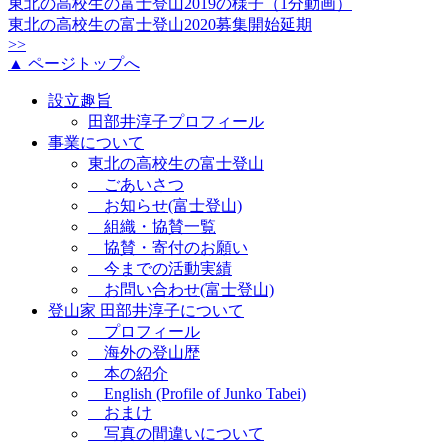
東北の高校生の富士登山2019の様子（1分動画）
東北の高校生の富士登山2020募集開始延期
>>
▲ ページトップへ
設立趣旨
田部井淳子プロフィール
事業について
東北の高校生の富士登山
ごあいさつ
お知らせ(富士登山)
組織・協賛一覧
協賛・寄付のお願い
今までの活動実績
お問い合わせ(富士登山)
登山家 田部井淳子について
プロフィール
海外の登山歴
本の紹介
English (Profile of Junko Tabei)
おまけ
写真の間違いについて