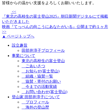
皆様からの温かい支援をよろしくお願いいたします。
<<
『東北の高校生の富士登山2025』朝日新聞デジタルにて掲載
いただきました
映画『てっぺんの向こうにあなたがいる』公開まで約１ヶ月
>>
▲ ページトップへ
設立趣旨
田部井淳子プロフィール
事業について
東北の高校生の富士登山
ごあいさつ
お知らせ(富士登山)
組織・協賛一覧
協賛・寄付のお願い
今までの活動実績
お問い合わせ(富士登山)
登山家 田部井淳子について
プロフィール
海外の登山歴