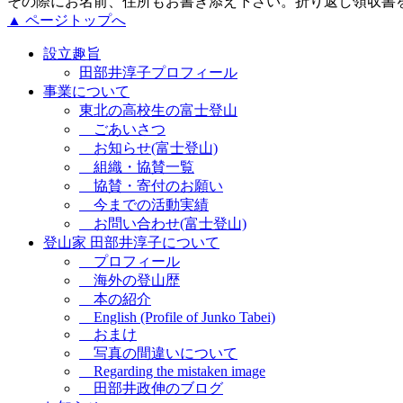
その際にお名前、住所もお書き添え下さい。折り返し領収書
▲ ページトップへ
設立趣旨
田部井淳子プロフィール
事業について
東北の高校生の富士登山
ごあいさつ
お知らせ(富士登山)
組織・協賛一覧
協賛・寄付のお願い
今までの活動実績
お問い合わせ(富士登山)
登山家 田部井淳子について
プロフィール
海外の登山歴
本の紹介
English (Profile of Junko Tabei)
おまけ
写真の間違いについて
Regarding the mistaken image
田部井政伸のブログ