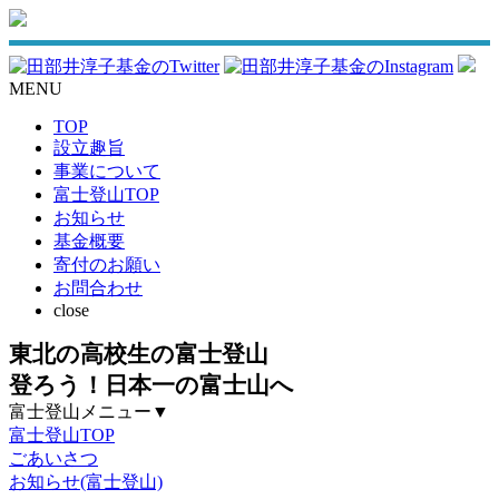
MENU
TOP
設立趣旨
事業について
富士登山TOP
お知らせ
基金概要
寄付のお願い
お問合わせ
close
東北の高校生の富士登山
登ろう！日本一の富士山へ
富士登山メニュー
▼
富士登山TOP
ごあいさつ
お知らせ(富士登山)