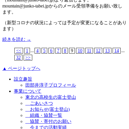
mountain@junko-tabei.jpからのメール受領準備をお願い致し
ます。
（新型コロナの状況によっては予定が変更になることがあり
ます）
続きを読む →
<<
1
...
4
5
6
7
8
9
10
11
12
13
14
...
32
>>
▲ ページトップへ
設立趣旨
田部井淳子プロフィール
事業について
東北の高校生の富士登山
ごあいさつ
お知らせ(富士登山)
組織・協賛一覧
協賛・寄付のお願い
今までの活動実績