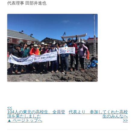
代表理事 田部井進也
<<
104人の東北の高校生、全員登
代表より 参加してくれた高校
頂を果たしました
生のみんなへ
▲ ページトップへ
>>