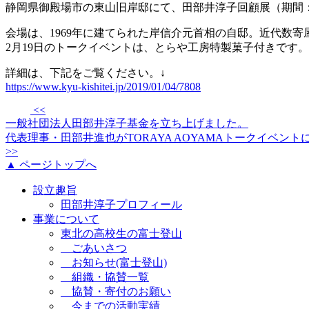
静岡県御殿場市の東山旧岸邸にて、田部井淳子回顧展（期間：20
会場は、1969年に建てられた岸信介元首相の自邸。近代数
2月19日のトークイベントは、とらや工房特製菓子付きです
詳細は、下記をご覧ください。↓
https://www.kyu-kishitei.jp/2019/01/04/7808
<<
一般社団法人田部井淳子基金を立ち上げました。
代表理事・田部井進也がTORAYA AOYAMAトークイベント
>>
▲ ページトップへ
設立趣旨
田部井淳子プロフィール
事業について
東北の高校生の富士登山
ごあいさつ
お知らせ(富士登山)
組織・協賛一覧
協賛・寄付のお願い
今までの活動実績