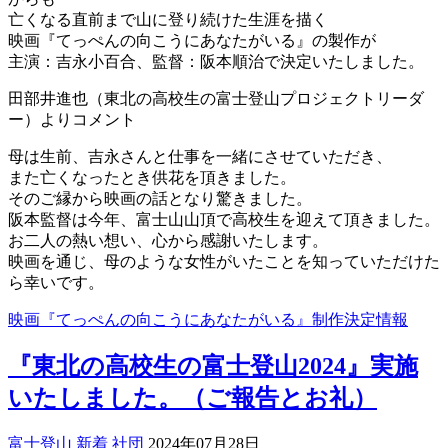
亡くなる直前まで山に登り続けた生涯を描く
映画『てっぺんの向こうにあなたがいる』の製作が
主演：吉永小百合、監督：阪本順治で決定いたしました。
田部井進也（東北の高校生の富士登山プロジェクトリーダ
ー）
よりコメント
母は生前、吉永さんと仕事を一緒にさせていただき、
また亡くなったとき供花を頂きました。
そのご縁から映画の話となり驚きました。
阪本監督は今年、
富士山山頂で高校生を迎えて頂きました。
お二人の熱い想い、
心から感謝いたします。
映画を通じ、
母のような女性がいたことを知っていただけた
ら幸いです。
映画『てっぺんの向こうにあなたがいる』制作決定情報
『東北の高校生の富士登山2024』実施
いたしました。（ご報告とお礼）
富士登山
新着
社団
2024年07月28日