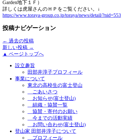
Garden地下１Ｆ）
詳しくは虎屋さんのＨＰをご覧ください。↓
https://www.toraya-group.co.jp/toraya/news/detail/?nid=553
投稿ナビゲーション
←
過去の投稿
新しい投稿
→
▲ ページトップへ
設立趣旨
田部井淳子プロフィール
事業について
東北の高校生の富士登山
ごあいさつ
お知らせ(富士登山)
組織・協賛一覧
協賛・寄付のお願い
今までの活動実績
お問い合わせ(富士登山)
登山家 田部井淳子について
プロフィール