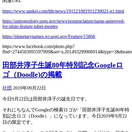
関連URL
https://www.sankei.com/life/news/191123/lif1911230021-n1.html
https://astrogeology.usgs.gov/news/nomenclature/name-approved-
for-pluto-feature-tabei-montes
https://planetarynames.wr.usgs.gov/Feature/15866
https://www.facebook.com/photo.php?
fbid=2744583095597909&set=a.201493299906914&type=3&theate
田部井淳子生誕80年特別記念Googleロ
ゴ（Doodle)の掲載
社団
2019年09月22日
今日9月22日は田部井淳子の誕生日です。
それにちなんでGoogleの検索ロゴが「田部井淳子生誕80年特
別記念ロゴ（Doodle）」になっています。今日2019年9月22
日の限定です。