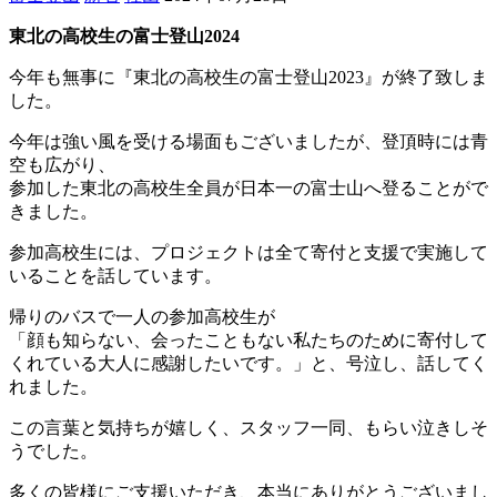
東北の高校生の富士登山2024
今年も無事に『東北の高校生の富士登山2023』
が終了致しま
した。
今年は強い風を受ける場面もございましたが、
登頂時には青
空も広がり、
参加した東北の高校生全員が日本一の富士山へ登ることがで
きまし
た。
参加高校生には、
プロジェクトは全て寄付と支援で実施して
いることを話しています
。
帰りのバスで一人の参加高校生が
「顔も知らない、会ったこともない私たちのために寄付して
くれている大人に感謝したいです。」と、号泣し、
話してく
れました。
この言葉と気持ちが嬉しく、スタッフ一同、
もらい泣きしそ
うでした。
多くの皆様にご支援いただき、本当にありがとうございまし