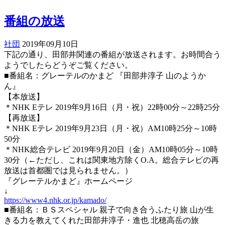
番組の放送
社団
2019年09月10日
下記の通り、田部井関連の番組が放送されます。お時間合う
ようでしたらどうぞご覧ください。
■番組名：グレーテルのかまど 『田部井淳子 山のようか
ん』
【本放送】
＊NHK Eテレ 2019年9月16日（月・祝）22時00分～22時25分
【再放送】
＊NHK Eテレ 2019年9月23日（月・祝）AM10時25分～10時
50分
＊NHK総合テレビ 2019年9月20日（金）AM10時05分～10時
30分（←ただし、これは関東地方除くO.A。総合テレビの再
放送は首都圏では見られません。）
『グレーテルかまど』ホームページ
↓
https://www4.nhk.or.jp/kamado/
■番組名：ＢＳスペシャル 親子で向き合うふたり旅 山が生
きる力を教えてくれた田部井淳子・進也 北穂高岳の旅