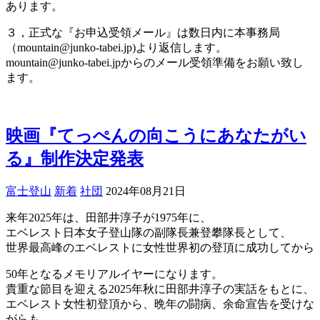
あります。
３，正式な『お申込受領メール』は数日内に本事務局
（mountain@junko-tabei.jp)より返信します。
mountain@junko-tabei.jpからのメール受領準備をお願い致し
ます。
映画『てっぺんの向こうにあなたがい
る』制作決定発表
富士登山
新着
社団
2024年08月21日
来年2025年は、田部井淳子が1975年に、
エベレスト日本女子登山隊の副隊長兼登攀隊長として、
世界最高峰のエベレストに女性世界初の登頂に成功してから
50年となるメモリアルイヤーになります。
貴重な節目を迎える2025年秋に田部井淳子の実話をもとに、
エベレスト女性初登頂から、晩年の闘病、余命宣告を受けな
がらも