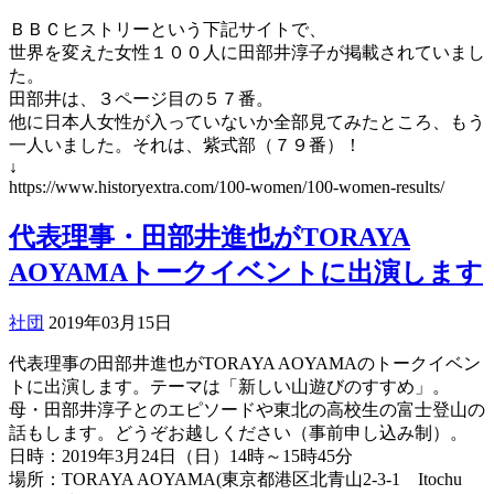
ＢＢＣヒストリーという下記サイトで、
世界を変えた女性１００人に田部井淳子が掲載されていまし
た。
田部井は、３ページ目の５７番。
他に日本人女性が入っていないか全部見てみたところ、もう
一人いました。それは、紫式部（７９番）！
↓
https://www.historyextra.com/100-women/100-women-results/
代表理事・田部井進也がTORAYA
AOYAMAトークイベントに出演します
社団
2019年03月15日
代表理事の田部井進也がTORAYA AOYAMAのトークイベン
トに出演します。テーマは「新しい山遊びのすすめ」。
母・田部井淳子とのエピソードや東北の高校生の富士登山の
話もします。どうぞお越しください（事前申し込み制）。
日時：2019年3月24日（日）14時～15時45分
場所：TORAYA AOYAMA(東京都港区北青山2-3-1 Itochu