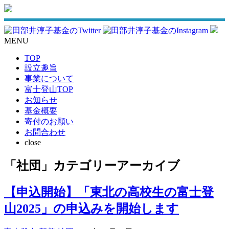
MENU
TOP
設立趣旨
事業について
富士登山TOP
お知らせ
基金概要
寄付のお願い
お問合わせ
close
「社団」カテゴリーアーカイブ
【申込開始】「東北の高校生の富士登
山2025」の申込みを開始します