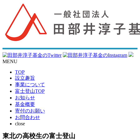
MENU
TOP
設立趣旨
事業について
富士登山TOP
お知らせ
基金概要
寄付のお願い
お問合わせ
close
東北の高校生の富士登山