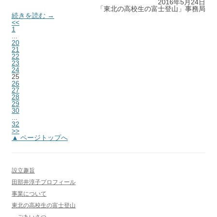
2016年5月24日
「東北の高校生の富士登山」事務局
続きを読む →
<<
1
...
20
21
22
23
24
25
26
27
28
29
30
...
32
>>
▲ ページトップへ
設立趣旨
田部井淳子プロフィール
事業について
東北の高校生の富士登山