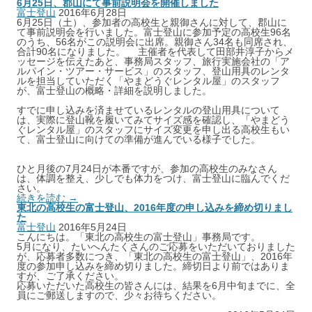
6月25日、郡山にて事前説明会を開催しました
富士登山
2016年6月28日
6月25日（土）、参加者の高校生と親御さんに対して、郡山に
て事前説明会を行いました。富士登山に参加予定の高校生96名
のうち、56名がこの説明会に出席。親御さん34名も同席され、
合計90名になりました。 主催者を代表して田部井淳子からメ
ッセージを伝えたあと、事務局スタッフ、旅行実施会社の「ア
ルパイン・ツアー・サービス」のスタッフ、登山用具のレンタ
ルを担当していただく「やまどうぐレンタル屋」のスタッフ
が、富士登山の概略・詳細を説明しました。
すでに申し込みを済ませているレンタルの登山用具について
は、実際に登山靴を履いてみてサイズ感を確認し、「やまどう
ぐレンタル屋」のスタッフにサイズ変更を申し出る高校生もい
て、富士登山に向けての準備が進んでいる様子でした。
ひと月後の7月24日が本番ですが、参加の高校生のみなさん
は、体調を整え、少しでも体力をつけ、富士登山に臨んでくだ
さい。
続きを読む →
東北の高校生の富士登山、2016年度の申し込みを締め切りまし
た
富士登山
2016年5月24日
こんにちは。「東北の高校生の富士登山」事務局です。
5月になり、たいへんたくさんのご応募をいただいておりました
が、応募者多数につき、「東北の高校生の富士登山」、2016年
度の参加申し込みを締め切りました。締切日より前ではありま
すが、ご了承ください。
応募いただいた高校生の皆さんには、結果を6月中旬までに、全
員にご郵送しますので、少々お待ちください。