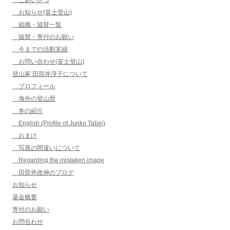
ごあいさつ
お知らせ(富士登山)
組織・協賛一覧
協賛・寄付のお願い
今までの活動実績
お問い合わせ(富士登山)
登山家 田部井淳子について
プロフィール
海外の登山歴
本の紹介
English (Profile of Junko Tabei)
おまけ
写真の間違いについて
Regarding the mistaken image
田部井政伸のブログ
お知らせ
基金概要
寄付のお願い
お問合わせ