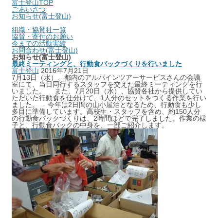
富士登山TOP
ごあいさつ
お知らせ(富士登山)
組織・協賛社一覧
協賛・寄付のお願い
今までの活動実績
お問合わせ(富士登山)
お知らせ(富士登山)
最終ミーティングと、行動食バックづくりを行いました
富士登山
2016年7月21日
7月13日（水）、都内のアルパインツアーサービスさんの会議
室にて、当日同行するスタッフを交えた最終ミーティングを行
いました。 また、7月20日（水）、協賛各社から提供してい
ただいた行動食を仕分けて、1人分のセットをつくる作業を行い
ました。 今年は2日間の山小屋泊となるため、行動食も少し
多目に準備しています。高校生・スタッフを含め、約150人分
の行動食バックづくりは、2時間ほどで完了しました。作業の様
子と、行動食バックの中身を、一部ご紹介します。