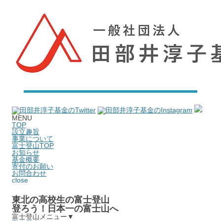
MENU
TOP
設立趣旨
事業について
富士登山TOP
お知らせ
基金概要
寄付のお願い
お問合わせ
close
東北の高校生の富士登山
登ろう！日本一の富士山へ
富士登山メニュー
▼