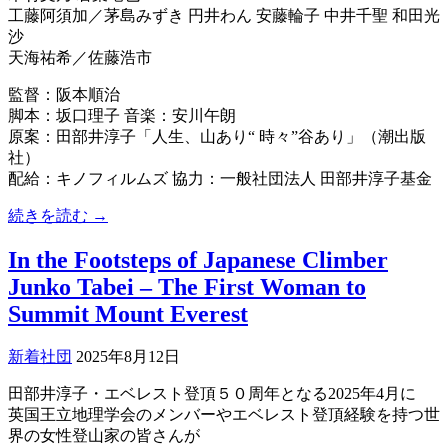
工藤阿須加／茅島みずき 円井わん 安藤輪子 中井千聖 和田光
沙
天海祐希／佐藤浩市
監督：阪本順治
脚本：坂口理子 音楽：安川午朗
原案：田部井淳子「人生、山あり“ 時々”谷あり」（潮出版
社）
配給：キノフィルムズ 協力：一般社団法人 田部井淳子基金
続きを読む →
In the Footsteps of Japanese Climber
Junko Tabei – The First Woman to
Summit Mount Everest
新着
社団
2025年8月12日
田部井淳子・エベレスト登頂５０周年となる2025年4月に
英国王立地理学会のメンバーやエベレスト登頂経験を持つ世
界の女性登山家の皆さんが