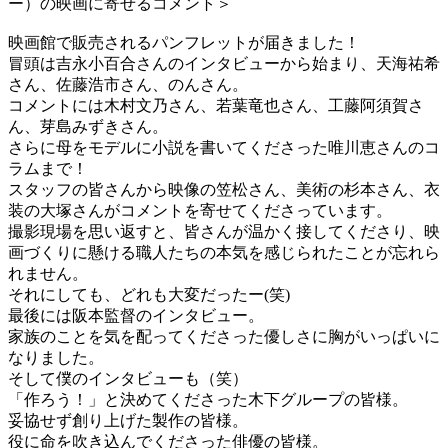
ー）の映画に寄せるコメント＞
映画館で販売されるパンフレットが届きました！
冒頭は吉永小百合さんのインタビューから始まり、天海祐希
さん、佐藤浩市さん、のんさん。
コメントには木村文乃さん、若葉竜也さん、工藤阿須賀さ
ん、芽島みずきさん。
さらに母をモデルに小説を書いてくださった唯川恵さんのコ
ラムまで！
スタッフの皆さんから映像の笠松さん、美術の杉本さん、衣
装の大塚さんがコメントを寄せてくださっています。
撮影現場を思い返すと、皆さんが温かく接してくださり、映
画づくりに懸ける職人たちの本気を感じられたことが忘れら
れません。
それにしても、どれも大変だったー(笑)
最後には阪本監督のインタビュー。
家族のことを気を配ってくださった優しさに胸がいっぱいに
なりました。
そして僕のインタビューも（笑）
「作ろう！」と決めてくださった木下グループの皆様。
妥協せず創り上げた製作の皆様。
役に命を吹き込んでくださった俳優の皆様。