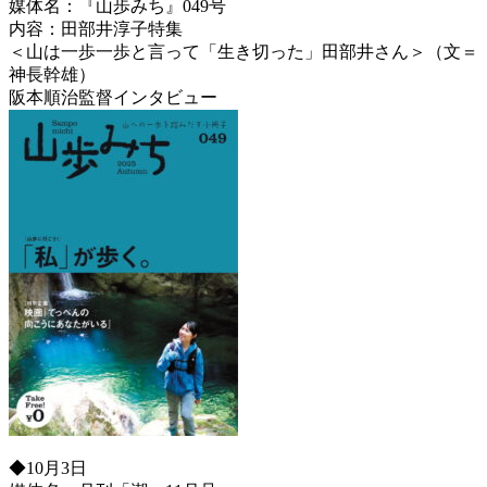
媒体名：『山歩みち』049号
内容：田部井淳子特集
＜山は一歩一歩と言って「生き切った」田部井さん＞（文＝
神長幹雄）
阪本順治監督インタビュー
◆10月3日