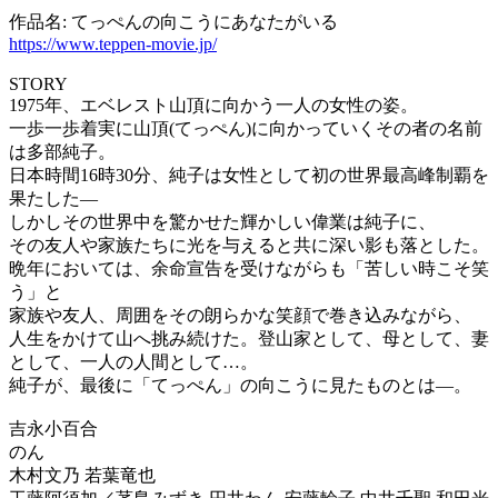
作品名: てっぺんの向こうにあなたがいる
https://www.teppen-movie.jp/
STORY
1975年、エベレスト山頂に向かう一人の女性の姿。
一歩一歩着実に山頂(てっぺん)に向かっていくその者の名前
は多部純子。
日本時間16時30分、純子は女性として初の世界最高峰制覇を
果たした―
しかしその世界中を驚かせた輝かしい偉業は純子に、
その友人や家族たちに光を与えると共に深い影も落とした。
晩年においては、余命宣告を受けながらも「苦しい時こそ笑
う」と
家族や友人、周囲をその朗らかな笑顔で巻き込みながら、
人生をかけて山へ挑み続けた。登山家として、母として、妻
として、一人の人間として…。
純子が、最後に「てっぺん」の向こうに見たものとは―。
吉永小百合
のん
木村文乃 若葉竜也