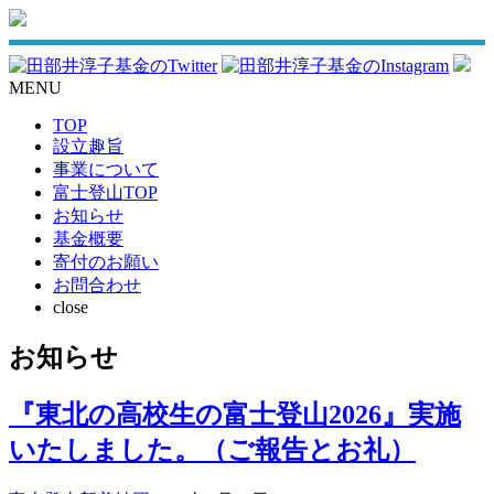
MENU
TOP
設立趣旨
事業について
富士登山TOP
お知らせ
基金概要
寄付のお願い
お問合わせ
close
お知らせ
『東北の高校生の富士登山2026』実施
いたしました。（ご報告とお礼）