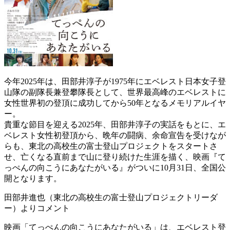
今年2025年は、田部井淳子が1975年にエベレスト日本女子登
山隊の副隊長兼登攀隊長として、世界最高峰のエベレストに
女性世界初の登頂に成功してから50年となるメモリアルイヤ
ー。
貴重な節目を迎える2025年、田部井淳子の実話をもとに、エ
ベレスト女性初登頂から、晩年の闘病、余命宣告を受けなが
らも、東北の高校生の富士登山プロジェクトをスタートさ
せ、亡くなる直前まで山に登り続けた生涯を描く、映画『て
っぺんの向こうにあなたがいる』がついに10月31日、全国公
開となります。
田部井進也（東北の高校生の富士登山プロジェクトリーダ
ー）よりコメント
映画「てっぺんの向こうにあなたがいる」は、エベレスト登