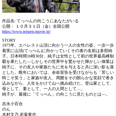
作品名: てっぺんの向こうにあなたがいる
公開： １０月３１日（金）全国公開
https://www.teppen-movie.jp/
STORY
1975年、エベレスト山頂に向かう一人の女性の姿。一歩一歩
着実に山頂(てっぺん)に向かっていくその者の名前は多部純
子。日本時間16時30分、純子は女性として初の世界最高峰制
覇を果たした―しかしその世界中を驚かせた輝かしい偉業は
純子に、その友人や家族たちに光を与えると共に深い影も落
とした。晩年においては、余命宣告を受けながらも「苦しい
時こそ笑う」と家族や友人、周囲をその朗らかな笑顔で巻き
込みながら、人生をかけて山へ挑み続けた。登山家として、
母として、妻として、一人の人間として…。
純子が、最後に「てっぺん」の向こうに見たものとは―。
吉永小百合
のん
木村文乃 若葉竜也