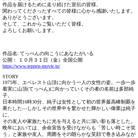
作品を届けるために走り続けた宣伝の皆様。
関わってくださったすべての皆様に心から感謝いたします。
ありがとうございます。
そして、これからご覧いただく皆様。
よろしくお願いします。
作品名: てっぺんの向こうにあなたがいる
公開： １０月３１日（金）全国公開
https://www.teppen-movie.jp/
STORY
1975年、エベレスト山頂に向かう一人の女性の姿。一歩一歩
着実に山頂(てっぺん)に向かっていくその者の名前は多部純
子。
日本時間16時30分、純子は女性として初の世界最高峰制覇を
果たした―しかしその世界中を驚かせた輝かしい偉業は純子
に、
その友人や家族たちに光を与えると共に深い影も落とした。
晩年においては、余命宣告を受けながらも「苦しい時こそ笑
う」と家族や友人、周囲をその朗らかな笑顔で巻き込みなが