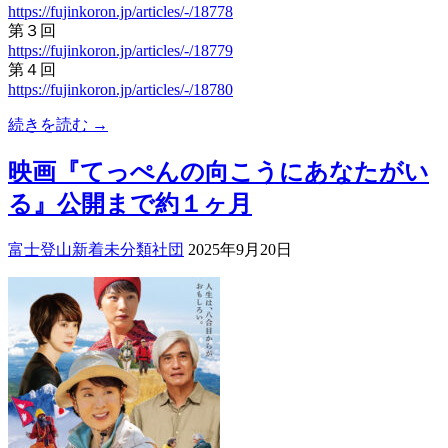
https://fujinkoron.jp/articles/-/18778
第３回
https://fujinkoron.jp/articles/-/18779
第４回
https://fujinkoron.jp/articles/-/18780
続きを読む →
映画『てっぺんの向こうにあなたがい
る』公開まで約１ヶ月
富士登山
新着
未分類
社団
2025年9月20日