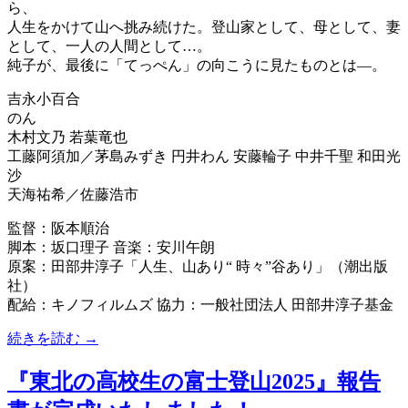
ら、
人生をかけて山へ挑み続けた。登山家として、母として、妻
として、一人の人間として…。
純子が、最後に「てっぺん」の向こうに見たものとは―。
吉永小百合
のん
木村文乃 若葉竜也
工藤阿須加／茅島みずき 円井わん 安藤輪子 中井千聖 和田光
沙
天海祐希／佐藤浩市
監督：阪本順治
脚本：坂口理子 音楽：安川午朗
原案：田部井淳子「人生、山あり“ 時々”谷あり」（潮出版
社）
配給：キノフィルムズ 協力：一般社団法人 田部井淳子基金
続きを読む →
『東北の高校生の富士登山2025』報告