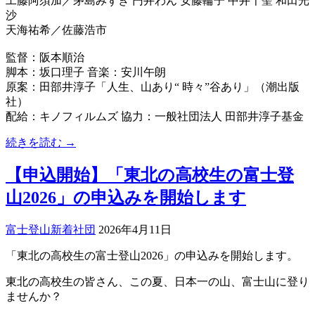
工藤阿須加／茅島みずき 円井わん 安藤輪子 中井千聖 和田光
沙
天海祐希／佐藤浩市
監督：阪本順治
脚本：坂口理子 音楽：安川午朗
原案：田部井淳子「人生、山あり“ 時々”谷あり」（潮出版
社）
配給：キノフィルムズ 協力：一般社団法人 田部井淳子基金
続きを読む →
【申込開始】「東北の高校生の富士登
山2026」の申込みを開始します
富士登山
新着
社団
2026年4月11日
「東北の高校生の富士登山2026」の申込みを開始します。
東北の高校生の皆さん、この夏、日本一の山、富士山に登り
ませんか？