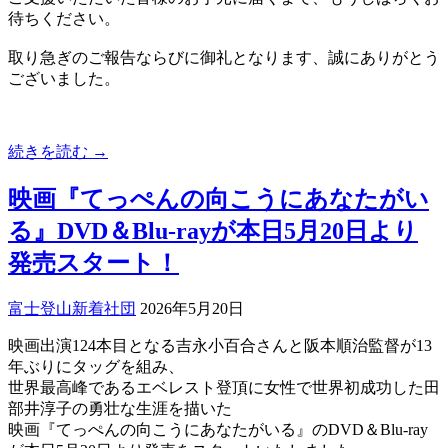
待ちください。
取り急ぎのご報告ならびに御礼となります、誠にありがとう
ございました。
続きを読む →
映画『てっぺんの向こうにあなたがい
る』DVD＆Blu-rayが本日5月20日より
発売スタート！
富士登山
新着
社団
2026年5月20日
映画出演124本目となる吉永小百合さんと阪本順治監督が13
年ぶりにタッグを組み、
世界最高峰であるエベレスト登頂に女性で世界初成功した田
部井淳子の勇壮な生涯を描いた
映画『てっぺんの向こうにあなたがいる』のDVD＆Blu-ray