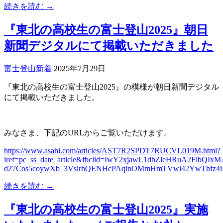
続きを読む →
『東北の高校生の富士登山2025』朝日
新聞デジタルにて掲載いただきました
富士登山
新着
2025年7月29日
『東北の高校生の富士登山2025』の模様が朝日新聞デジタル
にて掲載いただきました。
みなさま、下記のURLからご覧いただけます。
https://www.asahi.com/articles/AST7R2SPDT7RUCVL019M.html?
iref=pc_ss_date_article&fbclid=IwY2xjawL1dbZleHRuA2Flb
d27Cos5coywXb_3VsirhQENHcPAqinOMmHmTVwl42YwThfz4i
続きを読む →
『東北の高校生の富士登山2025』実施