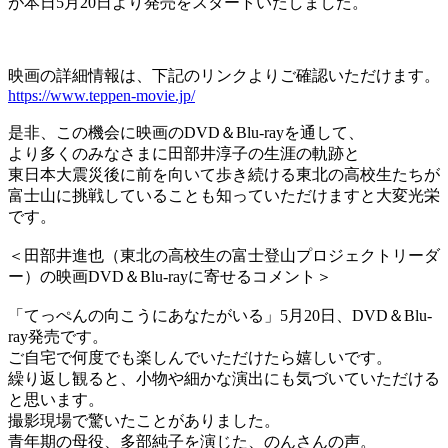
が本日5月20日より発売をスタートいたしました。
映画の詳細情報は、下記のリンクよりご確認いただけます。
https://www.teppen-movie.jp/
是非、この機会に映画のDVD＆Blu-rayを通して、
より多くのみなさまに田部井淳子の生涯の軌跡と
東日本大震災後に前を向いて歩き続ける東北の高校生たちが
富士山に挑戦していることも知っていただけますと大変光栄
です。
＜田部井進也（東北の高校生の富士登山プロジェクトリーダ
ー）の映画DVD＆Blu-rayに寄せるコメント＞
「てっぺんの向こうにあなたがいる」5月20日、DVD＆Blu-
ray発売です。
ご自宅で何度でも楽しんでいただけたら嬉しいです。
繰り返し観ると、小物や細かな演出にも気づいていただける
と思います。
撮影現場で驚いたことがありました。
青年期の母役、多部純子を演じた、のんさんの声。