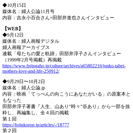
◆10月15日
媒体名：婦人公論11月号
内容：吉永小百合さん×田部井進也さんインタビュー
【WEB】
◆9月12日
媒体名：婦人画報デジタル
婦人画報アーカイブス
連載「母たちの愛と軌跡」田部井淳子さんインタビュー
（1999年2月号掲載）再掲載
https://www.fujingaho.jp/culture/archives/a65802216/junko-tabei-
mothers-love-and-life-250912/
◆9月29日〜10月2日
媒体名：婦人公論.jp
内容：映画「てっぺんの向こうにあなたがいる」の原案本と
もなった
田部井淳子著書『人生、山あり“時々”谷あり』から一部を抜
粋し、再編集し、全４回の掲載
第１回
https://fujinkoron.jp/articles/-/18777
第２回