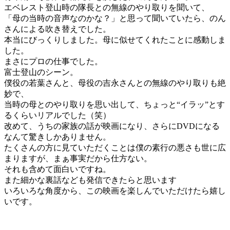
エベレスト登山時の隊長との無線のやり取りを聞いて、
「母の当時の音声なのかな？」と思って聞いていたら、のん
さんによる吹き替えでした。
本当にびっくりしました。母に似せてくれたことに感動しま
した。
まさにプロの仕事でした。
富士登山のシーン。
僕役の若葉さんと、母役の吉永さんとの無線のやり取りも絶
妙で、
当時の母とのやり取りを思い出して、ちょっと“イラッ”とす
るくらいリアルでした（笑）
改めて、うちの家族の話が映画になり、さらにDVDになる
なんて驚きしかありません。
たくさんの方に見ていただくことは僕の素行の悪さも世に広
まりますが、まぁ事実だから仕方ない。
それも含めて面白いですね。
また細かな裏話なども発信できたらと思います
いろいろな角度から、この映画を楽しんでいただけたら嬉し
いです。