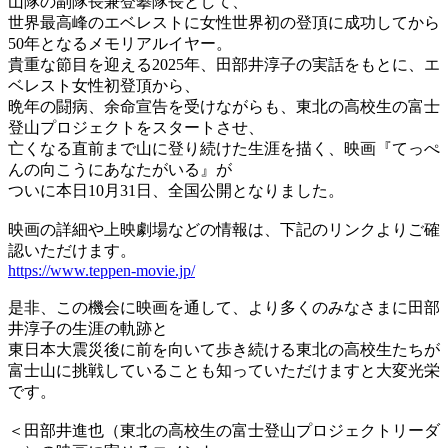
山隊の副隊長兼登攀隊長として、
世界最高峰のエベレストに女性世界初の登頂に成功してから
50年となるメモリアルイヤー。
貴重な節目を迎える2025年、田部井淳子の実話をもとに、エ
ベレスト女性初登頂から、
晩年の闘病、余命宣告を受けながらも、東北の高校生の富士
登山プロジェクトをスタートさせ、
亡くなる直前まで山に登り続けた生涯を描く、映画『てっぺ
んの向こうにあなたがいる』が
ついに本日10月31日、全国公開となりました。
映画の詳細や上映劇場などの情報は、下記のリンクよりご確
認いただけます。
https://www.teppen-movie.jp/
是非、この機会に映画を通して、より多くのみなさまに田部
井淳子の生涯の軌跡と
東日本大震災後に前を向いて歩き続ける東北の高校生たちが
富士山に挑戦していることも知っていただけますと大変光栄
です。
＜田部井進也（東北の高校生の富士登山プロジェクトリーダ