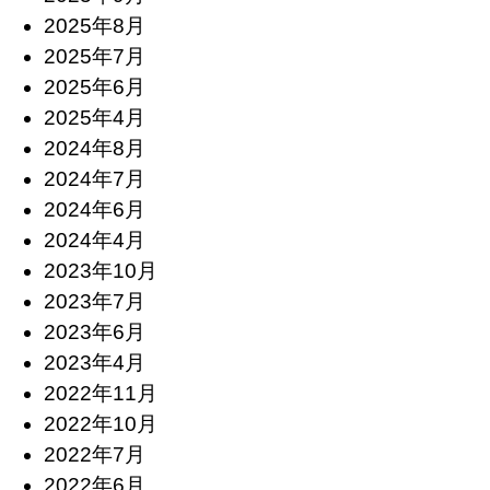
2025年8月
2025年7月
2025年6月
2025年4月
2024年8月
2024年7月
2024年6月
2024年4月
2023年10月
2023年7月
2023年6月
2023年4月
2022年11月
2022年10月
2022年7月
2022年6月