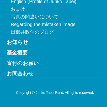
English (Profile of Junko Tabei)
おまけ
写真の間違いについて
Regarding the mistaken image
田部井政伸のブログ
お知らせ
基金概要
寄付のお願い
お問合わせ
Copyright © Junko Tabei Fund. All rights reserved.