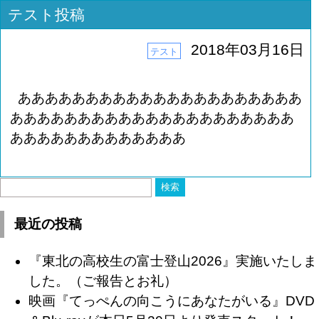
テスト投稿
2018年03月16日
テスト
あああああああああああああああああああああ
あああああああああああああああああああああ
あああああああああああああ
検
索:
最近の投稿
『東北の高校生の富士登山2026』実施いたしま
した。（ご報告とお礼）
映画『てっぺんの向こうにあなたがいる』DVD