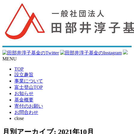
MENU
TOP
設立趣旨
事業について
富士登山TOP
お知らせ
基金概要
寄付のお願い
お問合わせ
close
月別アーカイブ:
2021年10月