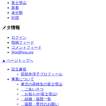
富士登山
新着
未分類
社団
メタ情報
ログイン
投稿フィード
コメントフィード
WordPress.org
▲ ページトップへ
設立趣旨
田部井淳子プロフィール
事業について
東北の高校生の富士登山
ごあいさつ
お知らせ(富士登山)
組織・協賛一覧
協賛・寄付のお願い