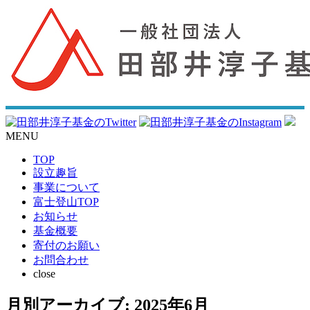
MENU
TOP
設立趣旨
事業について
富士登山TOP
お知らせ
基金概要
寄付のお願い
お問合わせ
close
月別アーカイブ:
2025年6月