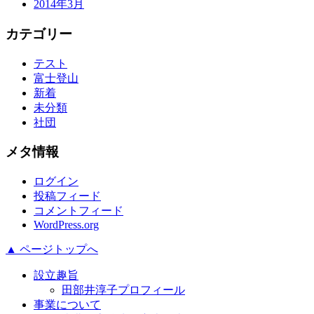
2014年3月
カテゴリー
テスト
富士登山
新着
未分類
社団
メタ情報
ログイン
投稿フィード
コメントフィード
WordPress.org
▲ ページトップへ
設立趣旨
田部井淳子プロフィール
事業について