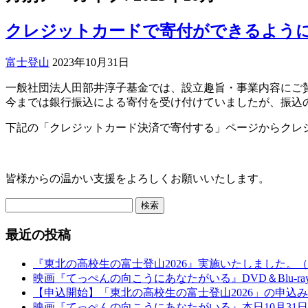
クレジットカードで寄付ができるよう
富士登山
2023年10月31日
一般社団法人田部井淳子基金では、設立趣旨・事業内容にご
今までは銀行振込による寄付を受け付けていましたが、振込
下記の「クレジットカード決済で寄付する」ページからクレ
クレジットカード決済で寄付する
皆様からの温かい支援をよろしくお願いいたします。
検
索:
最近の投稿
『東北の高校生の富士登山2026』実施いたしました。
映画『てっぺんの向こうにあなたがいる』DVD＆Blu-r
【申込開始】「東北の高校生の富士登山2026」の申込
映画『てっぺんの向こうにあなたがいる』本日10月31