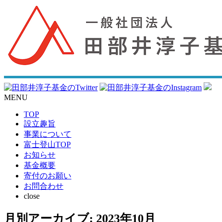
MENU
TOP
設立趣旨
事業について
富士登山TOP
お知らせ
基金概要
寄付のお願い
お問合わせ
close
月別アーカイブ:
2023年10月