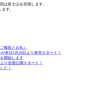
今回は富士山を目指します。
します。
（ご報告とお礼）
ayが本日5月20日より発売スタート！
みを開始します
日より全国公開スタート！
ました！