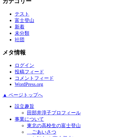
カテゴリー
テスト
富士登山
新着
未分類
社団
メタ情報
ログイン
投稿フィード
コメントフィード
WordPress.org
▲ ページトップへ
設立趣旨
田部井淳子プロフィール
事業について
東北の高校生の富士登山
ごあいさつ